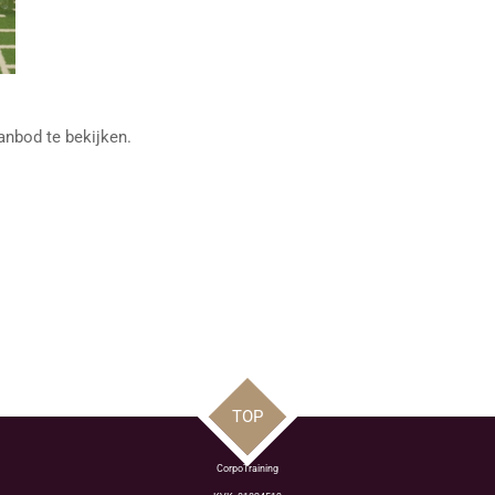
nbod te bekijken.
TOP
CorpoTraining